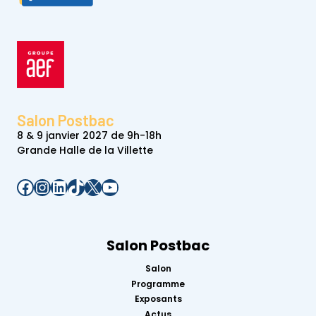
e
s
2
0
2
3
e
s
t
e
n
l
Salon Postbac
i
g
8 & 9 janvier 2027 de 9h-18h
n
Grande Halle de la Villette
e
!
Facebook
Instagram
LinkedIn
TikTok
X
YouTube
Salon Postbac
Salon
Programme
Exposants
Actus