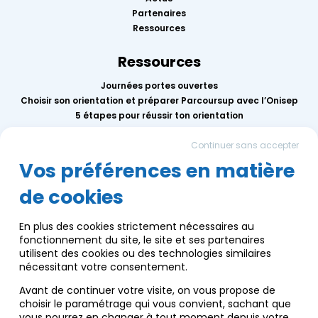
Partenaires
Ressources
Ressources
Journées portes ouvertes
Choisir son orientation et préparer Parcoursup avec l’Onisep
5 étapes pour réussir ton orientation
Replay des conférences 2026
Continuer sans accepter
Mercredis de l’orientation
Calendrier des événements AEF info
Vos préférences en matière
de cookies
Groupe AEF
Qui sommes-nous ?
En plus des cookies strictement nécessaires au
Nous contacter
fonctionnement du site, le site et ses partenaires
Communication
utilisent des cookies ou des technologies similaires
Infos pratiques
nécessitant votre consentement.
Nos engagements écoresponsables
Avant de continuer votre visite, on vous propose de
choisir le paramétrage qui vous convient, sachant que
vous pourrez en changer à tout moment depuis votre