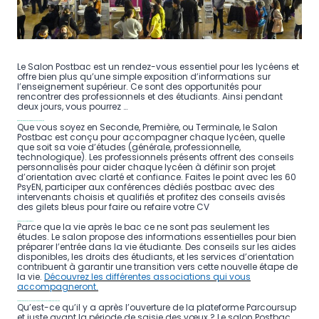
Le Salon Postbac est un rendez-vous essentiel pour les lycéens et
offre bien plus qu’une simple exposition d’informations sur
l’enseignement supérieur. Ce sont des opportunités pour
rencontrer des professionnels et des étudiants. Ainsi pendant
deux jours, vous pourrez …
Bénéficier d’un accompagnement personnalisé
Que vous soyez en Seconde, Première, ou Terminale, le Salon
Postbac est conçu pour accompagner chaque lycéen, quelle
que soit sa voie d’études (générale, professionnelle,
technologique). Les professionnels présents offrent des conseils
personnalisés pour aider chaque lycéen à définir son projet
d’orientation avec clarté et confiance. Faites le point avec les 60
PsyEN, participer aux conférences dédiés postbac avec des
intervenants choisis et qualifiés et profitez des conseils avisés
des gilets bleus pour faire ou refaire votre CV
Préparer votre Vie Étudiante
Parce que la vie après le bac ce ne sont pas seulement les
études. Le salon propose des informations essentielles pour bien
préparer l’entrée dans la vie étudiante. Des conseils sur les aides
disponibles, les droits des étudiants, et les services d’orientation
contribuent à garantir une transition vers cette nouvelle étape de
la vie.
Découvrez les différentes associations qui vous
accompagneront.
Avoir accès à toutes les ressources pour réussir la Procédure Parcoursu
p
Qu’est-ce qu’il y a après l’ouverture de la plateforme Parcoursup
et juste avant la période de saisie des vœux ? Le salon Postbac