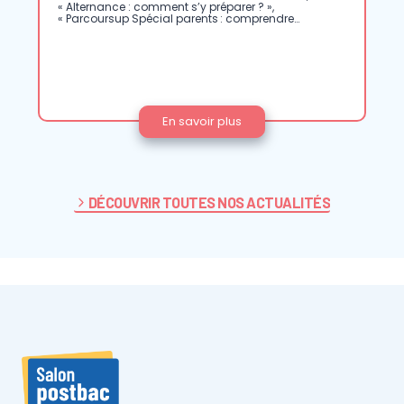
« Alternance : comment s’y préparer ? »,
« Parcoursup Spécial parents : comprendre…
L
En savoir plus
e
p
r
o
g
r
DÉCOUVRIR TOUTES NOS ACTUALITÉS
a
m
m
e
d
e
s
c
o
n
f
é
r
e
n
c