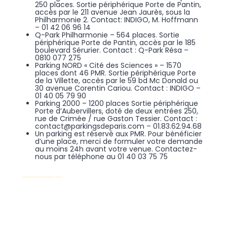
250 places. Sortie périphérique Porte de Pantin,
accès par le 211 avenue Jean Jaurès, sous la
Philharmonie 2. Contact: INDIGO, M. Hoffmann
– 01 42 06 96 14
Q-Park Philharmonie – 564 places. Sortie
périphérique Porte de Pantin, accès par le 185
boulevard Sérurier. Contact : Q-Park Résa –
0810 077 275
Parking NORD « Cité des Sciences » – 1570
places dont 46 PMR. Sortie périphérique Porte
de la Villette, accès par le 59 bd Mc Donald ou
30 avenue Corentin Cariou. Contact : INDIGO –
01 40 05 79 90
Parking 2000 – 1200 places Sortie périphérique
Porte d’Aubervillers, doté de deux entrées 250,
rue de Crimée / rue Gaston Tessier. Contact :
contact@parkingsdeparis.com – 01.83.62.94.68
Un parking est réservé aux PMR. Pour bénéficier
d’une place, merci de formuler votre demande
au moins 24h avant votre venue. Contactez-
nous par téléphone au 01 40 03 75 75
Calculer l’impact carbone de votre moyen de transport jusqu’à la Grande Halle de la Villette