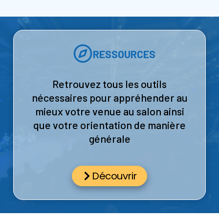
d
e
s
J
e
u
n
RESSOURCES
e
s
2
0
2
Retrouvez tous les outils
6
:
nécessaires pour appréhender au
E
t
mieux votre venue au salon ainsi
s
i
que votre orientation de manière
v
o
générale
t
r
e
v
o
Découvrir
i
x
c
h
a
n
g