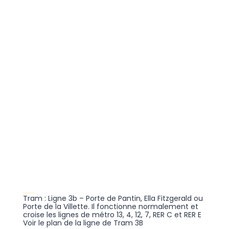
En transports en commun
Tram : Ligne 3b – Porte de Pantin, Ella Fitzgerald ou
Porte de la Villette. Il fonctionne normalement et
croise les lignes de métro 13, 4, 12, 7, RER C et RER E
Voir le plan de la ligne de Tram 3B