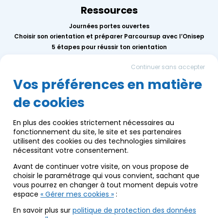
Ressources
Journées portes ouvertes
Choisir son orientation et préparer Parcoursup avec l’Onisep
5 étapes pour réussir ton orientation
Replay des conférences 2026
Continuer sans accepter
Mercredis de l’orientation
Calendrier des événements AEF info
Vos préférences en matière
de cookies
Groupe AEF
Qui sommes-nous ?
En plus des cookies strictement nécessaires au
Nous contacter
fonctionnement du site, le site et ses partenaires
Communication
utilisent des cookies ou des technologies similaires
Infos pratiques
nécessitant votre consentement.
Nos engagements écoresponsables
Avant de continuer votre visite, on vous propose de
choisir le paramétrage qui vous convient, sachant que
vous pourrez en changer à tout moment depuis votre
espace
« Gérer mes cookies »
:
Mentions légales
Vos données et vos droits
En savoir plus sur
politique de protection des données