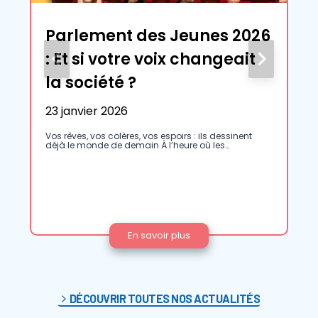
Parlement des Jeunes 2026
: Et si votre voix changeait
la société ?
23 janvier 2026
Vos rêves, vos colères, vos espoirs : ils dessinent
déjà le monde de demain À l’heure où les…
P
En savoir plus
a
r
l
e
m
e
DÉCOUVRIR TOUTES NOS ACTUALITÉS
n
t