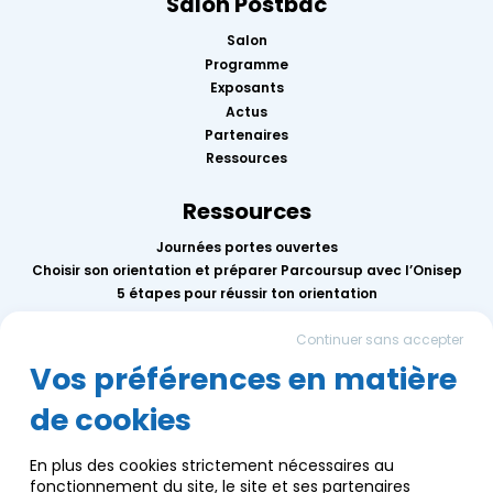
Salon Postbac
Salon
Programme
Exposants
Actus
Partenaires
Ressources
Ressources
Journées portes ouvertes
Choisir son orientation et préparer Parcoursup avec l’Onisep
5 étapes pour réussir ton orientation
Replay des conférences 2026
Continuer sans accepter
Mercredis de l’orientation
Calendrier des événements AEF info
Vos préférences en matière
de cookies
Groupe AEF
Qui sommes-nous ?
En plus des cookies strictement nécessaires au
Nous contacter
fonctionnement du site, le site et ses partenaires