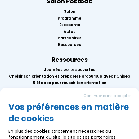
Salon Postbac
Salon
Programme
Exposants
Actus
Partenaires
Ressources
Ressources
Journées portes ouvertes
Choisir son orientation et préparer Parcoursup avec l’Onisep
5 étapes pour réussir ton orientation
Replay des conférences 2026
Continuer sans accepter
Mercredis de l’orientation
Calendrier des événements AEF info
Vos préférences en matière
de cookies
Groupe AEF
Qui sommes-nous ?
En plus des cookies strictement nécessaires au
Nous contacter
fonctionnement du site, le site et ses partenaires