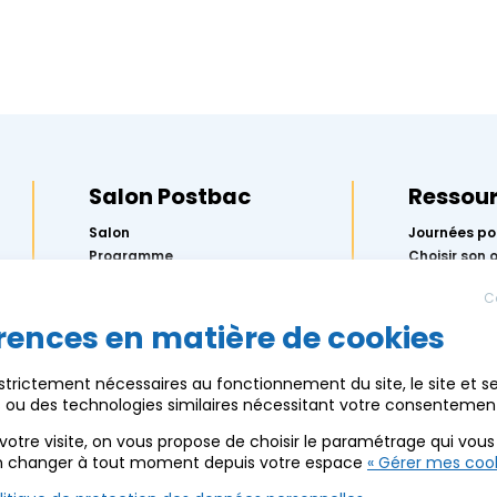
Salon Postbac
Ressou
Salon
Journées po
Programme
Choisir son 
préparer Pa
Exposants
l’Onisep
C
Actus
5 étapes pou
orientation
rences en matière de cookies
Partenaires
Replay des 
Ressources
2026
 strictement nécessaires au fonctionnement du site, le site et s
Mercredis de
es ou des technologies similaires nécessitant votre consentemen
Calendrier 
AEF info
votre visite, on vous propose de choisir le paramétrage qui vou
n changer à tout moment depuis votre espace
« Gérer mes cook