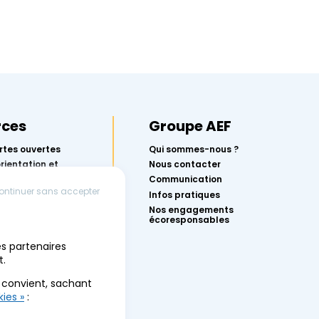
rces
Groupe AEF
rtes ouvertes
Qui sommes-nous ?
orientation et
Nous contacter
rcoursup avec
Communication
ontinuer sans accepter
Infos pratiques
r réussir ton
Nos engagements
écoresponsables
conférences
es partenaires
 l’orientation
t.
des événements
s convient, sachant
ies »
: