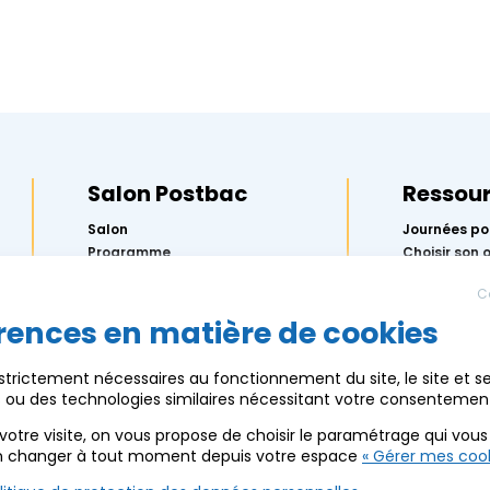
Salon Postbac
Ressou
Salon
Journées po
Programme
Choisir son 
préparer Pa
Exposants
l’Onisep
C
Actus
5 étapes pou
orientation
rences en matière de cookies
Partenaires
Replay des 
Ressources
2026
 strictement nécessaires au fonctionnement du site, le site et s
Mercredis de
es ou des technologies similaires nécessitant votre consentemen
Calendrier 
AEF info
votre visite, on vous propose de choisir le paramétrage qui vou
n changer à tout moment depuis votre espace
« Gérer mes cook