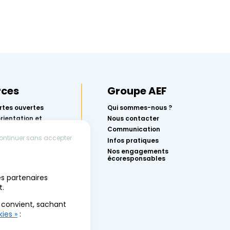
rces
Groupe AEF
rtes ouvertes
Qui sommes-nous ?
orientation et
Nous contacter
rcoursup avec
Communication
ontinuer sans accepter
Infos pratiques
r réussir ton
Nos engagements
écoresponsables
conférences
es partenaires
 l’orientation
t.
des événements
s convient, sachant
ies »
: