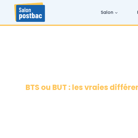
Skip
to
content
Salon
BTS ou BUT : les vraies différ