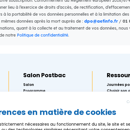
Salon Postbac
Ressou
Salon
Journées po
Programme
Choisir son 
préparer Pa
Exposants
l’Onisep
C
Actus
5 étapes pou
orientation
rences en matière de cookies
Partenaires
Replay des 
Ressources
2026
 strictement nécessaires au fonctionnement du site, le site et s
Mercredis de
es ou des technologies similaires nécessitant votre consentemen