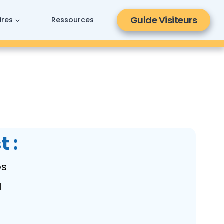
Guide Visiteurs
ires
Ressources
 :
es
l