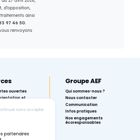
rces
Groupe AEF
rtes ouvertes
Qui sommes-nous ?
orientation et
Nous contacter
rcoursup avec
Communication
ontinuer sans accepter
Infos pratiques
r réussir ton
Nos engagements
écoresponsables
conférences
es partenaires
 l’orientation
t.