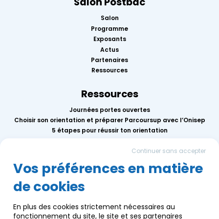
Salon Postbac
Salon
Programme
Exposants
Actus
Partenaires
Ressources
Ressources
Journées portes ouvertes
Choisir son orientation et préparer Parcoursup avec l’Onisep
5 étapes pour réussir ton orientation
Replay des conférences 2026
Continuer sans accepter
Mercredis de l’orientation
Calendrier des événements AEF info
Vos préférences en matière
de cookies
Groupe AEF
Qui sommes-nous ?
En plus des cookies strictement nécessaires au
Nous contacter
fonctionnement du site, le site et ses partenaires