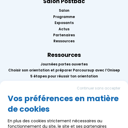
Salon Postbac
Salon
Programme
Exposants
Actus
Partenaires
Ressources
Ressources
Journées portes ouvertes
Choisir son orientation et préparer Parcoursup avec l’Onisep
5 étapes pour réussir ton orientation
Replay des conférences 2026
Continuer sans accepter
Mercredis de l’orientation
Calendrier des événements AEF info
Vos préférences en matière
de cookies
Groupe AEF
Qui sommes-nous ?
En plus des cookies strictement nécessaires au
Nous contacter
fonctionnement du site, le site et ses partenaires