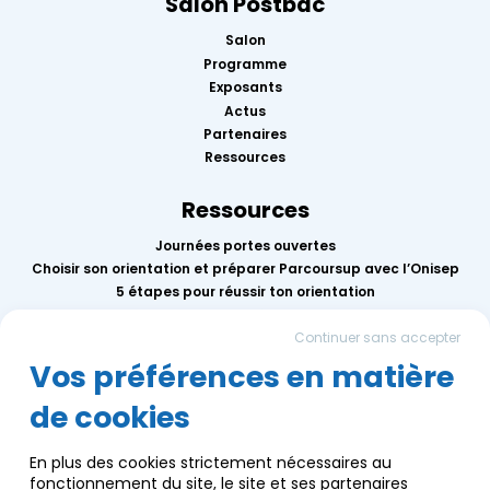
Salon Postbac
Salon
Programme
Exposants
Actus
Partenaires
Ressources
Ressources
Journées portes ouvertes
Choisir son orientation et préparer Parcoursup avec l’Onisep
5 étapes pour réussir ton orientation
Replay des conférences 2026
Continuer sans accepter
Mercredis de l’orientation
Calendrier des événements AEF info
Vos préférences en matière
de cookies
Groupe AEF
Qui sommes-nous ?
En plus des cookies strictement nécessaires au
Nous contacter
fonctionnement du site, le site et ses partenaires