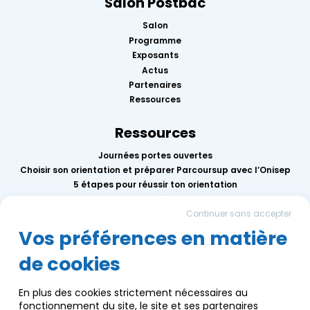
Salon Postbac
Salon
Programme
Exposants
Actus
Partenaires
Ressources
Ressources
Journées portes ouvertes
Choisir son orientation et préparer Parcoursup avec l’Onisep
5 étapes pour réussir ton orientation
Replay des conférences 2026
Continuer sans accepter
Mercredis de l’orientation
Calendrier des événements AEF info
Vos préférences en matière
de cookies
Groupe AEF
Qui sommes-nous ?
En plus des cookies strictement nécessaires au
Nous contacter
fonctionnement du site, le site et ses partenaires