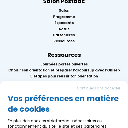
Salon Postbac
Salon
Programme
Exposants
Actus
Partenaires
Ressources
Ressources
Journées portes ouvertes
Choisir son orientation et préparer Parcoursup avec l’Onisep
5 étapes pour réussir ton orientation
Replay des conférences 2026
Continuer sans accepter
Mercredis de l’orientation
Calendrier des événements AEF info
Vos préférences en matière
de cookies
Groupe AEF
Qui sommes-nous ?
En plus des cookies strictement nécessaires au
Nous contacter
fonctionnement du site, le site et ses partenaires