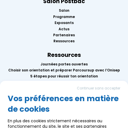
Salon Postbac
Salon
Programme
Exposants
Actus
Partenaires
Ressources
Ressources
Journées portes ouvertes
Choisir son orientation et préparer Parcoursup avec l’Onisep
5 étapes pour réussir ton orientation
Replay des conférences 2026
Continuer sans accepter
Mercredis de l’orientation
Calendrier des événements AEF info
Vos préférences en matière
de cookies
Groupe AEF
Qui sommes-nous ?
En plus des cookies strictement nécessaires au
Nous contacter
fonctionnement du site, le site et ses partenaires