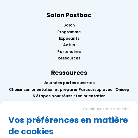
Salon Postbac
Salon
Programme
Exposants
Actus
Partenaires
Ressources
Ressources
Journées portes ouvertes
Choisir son orientation et préparer Parcoursup avec l’Onisep
5 étapes pour réussir ton orientation
Replay des conférences 2026
Continuer sans accepter
Mercredis de l’orientation
Calendrier des événements AEF info
Vos préférences en matière
de cookies
Groupe AEF