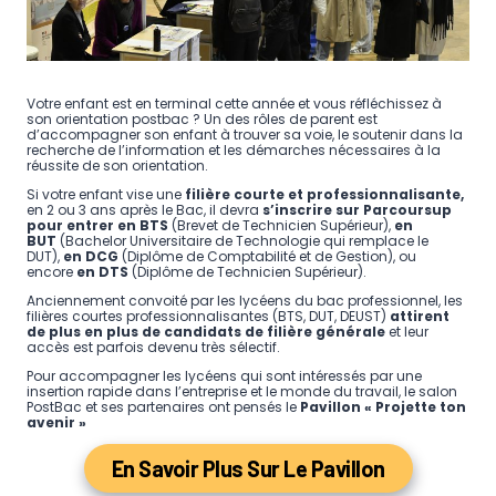
Votre enfant est en terminal cette année et vous réfléchissez à
son orientation postbac ? Un des rôles de parent est
d’accompagner son enfant à trouver sa voie, le soutenir dans la
recherche de l’information et les démarches nécessaires à la
réussite de son orientation.
Si votre enfant vise une
filière courte et professionnalisante,
en 2 ou 3 ans après le Bac, il devra
s’inscrire sur Parcoursup
pour entrer en BTS
(Brevet de Technicien Supérieur),
en
BUT
(Bachelor Universitaire de Technologie qui remplace le
DUT),
en DCG
(Diplôme de Comptabilité et de Gestion), ou
encore
en DTS
(Diplôme de Technicien Supérieur).
Anciennement convoité par les lycéens du bac professionnel, les
filières courtes professionnalisantes (BTS, DUT, DEUST)
attirent
de plus en plus de candidats de filière générale
et leur
accès est parfois devenu très sélectif.
Pour accompagner les lycéens qui sont intéressés par une
insertion rapide dans l’entreprise et le monde du travail, le salon
PostBac et ses partenaires ont pensés le
Pavillon « Projette ton
avenir »
En Savoir Plus Sur Le Pavillon